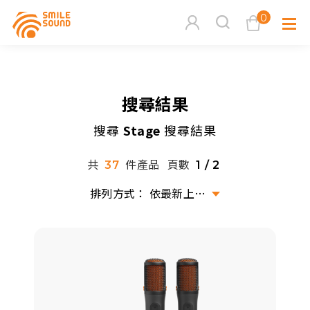
0
查看購物車
搜尋結果
品牌分
搜尋
Stage
搜尋結果
商品分類查詢
多媒體
共
件產品
頁數
37
1 / 2
請選擇商品分類
家用音
依最新上架排序
周邊系
請選擇分類
活動專
搜尋