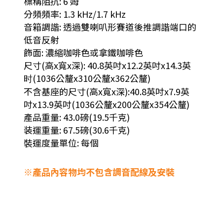
標稱阻抗: 6 姆
分頻頻率: 1.3 kHz/1.7 kHz
音箱調諧: 透過雙喇叭形賽道後推調諧端口的
低音反射
飾面: 濃縮咖啡色或拿鐵咖啡色
尺寸(高x寬x深): 40.8英吋x12.2英吋x14.3英
时(1036公釐x310公釐x362公釐)
不含基座的尺寸(高x寬x深):40.8英吋x7.9英
吋x13.9英吋(1036公釐x200公釐x354公釐)
產品重量: 43.0磅(19.5千克)
装運重量: 67.5磅(30.6千克)
裝運度量單位: 每個
※產品內容物均不包含調音配線及安裝