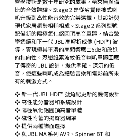
聲學技術是數十年研究的成果，帶來無與倫
比的音效體驗。Stage 2 是從劣質便攜式喇
叭升級到高性能音效的完美選擇，其設計與
現代家居趨勢相輔相成。Stage 2 系列型號
配備新的陽極氧化鋁圓頂高音單體，結合聲
學透鏡和下一代 JBL 高解析成像 (HDI™) 波
導，實現極其平滑的高頻響應±6dB和改進
的指向性。聚纖維素波紋低音喇叭單體回應
了傳奇的 JBL 設計，提供準確、深沉的低
音，使這些喇叭成為體驗音樂和電影前所未
有的刺激方式。
❖ 新一代 JBL HDI™ 號角配更新的幾何設計
❖ 高性能分音器和系統設計
❖ 陽極氧化鋁圓頂高音單體
❖ 磁性附著的揚聲器網罩
❖ 提供兩種飾面選擇
❖ 與 JBL MA 系列 AVR、Spinner BT 和