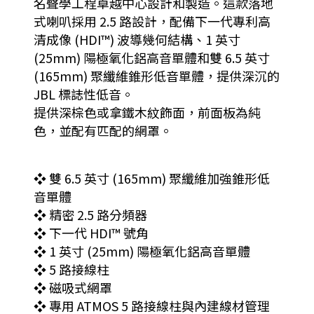
名聲學工程卓越中心設計和製造。這款落地
式喇叭採用 2.5 路設計，配備下一代專利高
清成像 (HDI™) 波導幾何結構、1 英寸
(25mm) 陽極氧化鋁高音單體和雙 6.5 英寸
(165mm) 聚纖維錐形低音單體，提供深沉的
JBL 標誌性低音。
提供深棕色或拿鐵木紋飾面，前面板為純
色，並配有匹配的網罩。
❖ 雙 6.5 英寸 (165mm) 聚纖維加強錐形低
音單體
❖ 精密 2.5 路分頻器
❖ 下一代 HDI™ 號角
❖ 1 英寸 (25mm) 陽極氧化鋁高音單體
❖ 5 路接線柱
❖ 磁吸式網罩
❖ 專用 ATMOS 5 路接線柱與內建線材管理