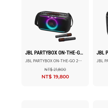
JBL PARTYBOX ON-THE-GO
JBL 
2 PLUS
PLUS
JBL PARTYBOX ON-THE-GO 2
JBL P
PLUS 可攜式AI派對燈光藍牙喇叭
可攜式
NT$ 21,800
NT$ 19,800