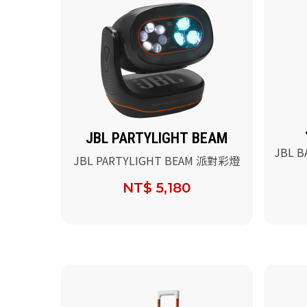
JBL PARTYLIGHT BEAM
JBL B
JBL PARTYLIGHT BEAM 派對彩燈
120 &
NT$ 5,180