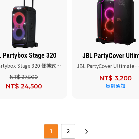
 Partybox Stage 320
JBL PartyCover Ulti
artybox Stage 320 便攜式派
JBL PartyCover Ultimate
喇叭(黑色)
(Partybox Ultimate 喇叭
NT$ 27,500
NT$ 3,200
貨到通知
NT$ 24,500
1
2