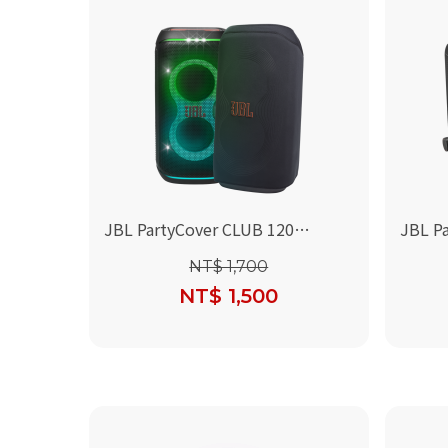
JBL PartyCover CLUB 120
JBL Pa
(Partybox CLUB 120 喇叭保護套)
520 
NT$ 1,700
NT$ 1,500