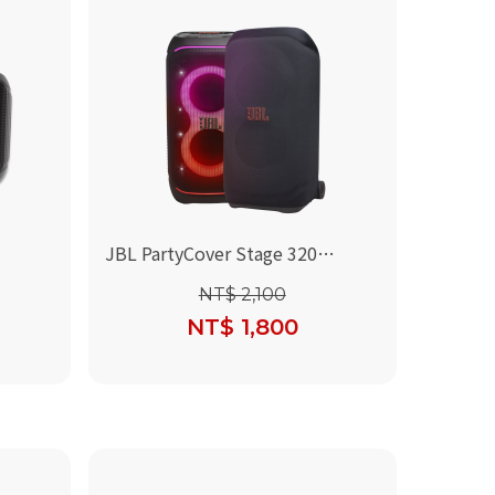
JBL PartyCover Stage 320
yBox
(Partybox Stage 320 喇叭保護套)
NT$ 2,100
護套)
NT$ 1,800