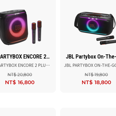
PARTYBOX ENCORE 2
JBL Partybox On-The
ARTYBOX ENCORE 2 PLUS
JBL PARTYBOX ON-THE-G
AI派對燈光藍牙喇叭
攜式派對燈光藍牙喇叭
NT$ 20,800
NT$ 19,800
NT$ 16,800
NT$ 18,800