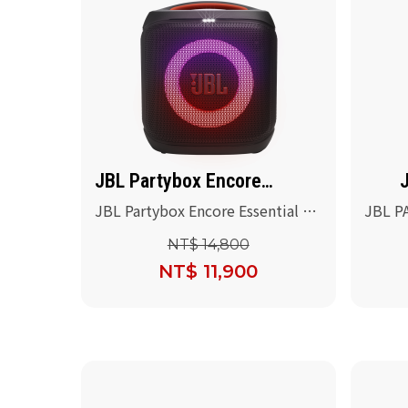
JBL Partybox Encore
Essential 2
JBL Partybox Encore Essential 2
JBL 
可攜式派對藍牙喇叭(黑色)
光藍牙
NT$ 14,800
NT$ 11,900