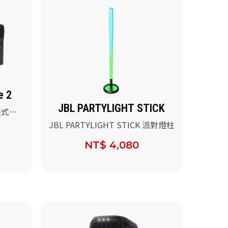
e 2
JBL PARTYLIGHT STICK
手提式派
JBL PARTYLIGHT STICK 派對燈柱
NT$ 4,080