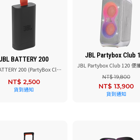
JBL Partybox Club 
JBL BATTERY 200
JBL Partybox Club 120 
ATTERY 200 (PartyBox Club
對藍牙音響(白色)
 Partybox Encore 2電池)
NT$ 19,800
NT$ 2,500
NT$ 13,900
貨到通知
貨到通知