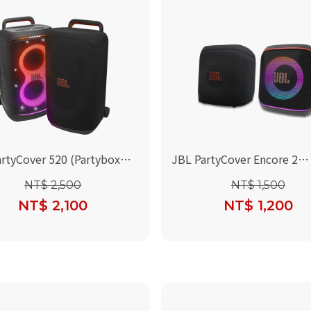
rtyCover 520 (Partybox
JBL PartyCover Encore 2
喇叭保護套)
(PartyBox Encore 2 與 Part
NT$ 2,500
NT$ 1,500
Encore Essential 2 喇叭保
NT$ 2,100
NT$ 1,200