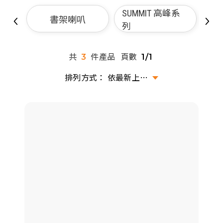
派對喇
SUMMIT 高峰系
書架喇叭
列
劇院系
共
件產品
頁數
3
1/1
監聽系
依最新上架排序