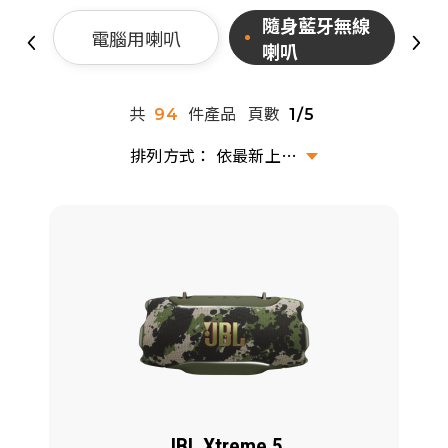
派對喇
隨身藍牙無線
電腦用喇叭
喇叭
劇院系
共
件產品
頁數
94
1/5
監聽系
依最新上架排序
JBL Xtreme 5