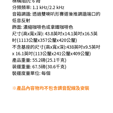
標稱阻抗: 6 姆
分頻頻率: 1.1 kHz/2.2 kHz
音箱調諧: 透過雙喇叭形賽道後推調諧端口的
低音反射
飾面: 濃縮咖啡色或拿鐵咖啡色
尺寸(高x寬x深): 43.8英吋x14.1英吋x16.5英
时(1113公釐x357公釐x420公釐)
不含基座的尺寸(高x寬x深):438英吋x9.5英吋
x 16.1英吋(113公釐x241公釐x409公釐)
產品重量: 55.2磅(25.1千克)
装運重量: 67.5磅(30.6千克)
裝運度量單位: 每個
※產品內容物均不包含調音配線及安裝