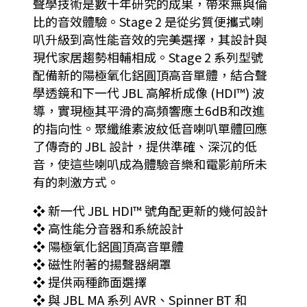
聲學技術是數十年研究的成果，帶來無與倫
比的音效體驗。Stage 2 是從劣質便攜式喇
叭升級到高性能音效的完美選擇，其設計與
現代家居趨勢相輔相成。Stage 2 系列型號
配備新的陽極氧化鋁圓頂高音單體，結合聲
學透鏡和下一代 JBL 高解析成像 (HDI™) 波
導，實現極其平滑的高頻響應±6dB和改進
的指向性。聚纖維素波紋低音喇叭單體回應
了傳奇的 JBL 設計，提供準確、深沉的低
音，使這些喇叭成為體驗音樂和電影前所未
有的刺激方式。
❖ 新一代 JBL HDI™ 號角配更新的幾何設計
❖ 高性能分音器和系統設計
❖ 陽極氧化鋁圓頂高音單體
❖ 磁性附著的揚聲器網罩
❖ 提供兩種飾面選擇
❖ 與 JBL MA 系列 AVR、Spinner BT 和