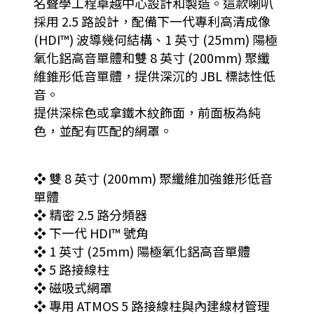
名聲學工程卓越中心設計和製造。這款喇叭
採用 2.5 路設計，配備下一代專利高清成像
(HDI™) 波導幾何結構、1 英寸 (25mm) 陽極
氧化鋁高音單體和雙 8 英寸 (200mm) 聚纖
維錐形低音單體，提供深沉的 JBL 標誌性低
音。
提供深棕色或拿鐵木紋飾面，前面板為純
色，並配有匹配的網罩。
❖ 雙 8 英寸 (200mm) 聚纖維加強錐形低音
單體
❖ 精密 2.5 路分頻器
❖ 下一代 HDI™ 號角
❖ 1 英寸 (25mm) 陽極氧化鋁高音單體
❖ 5 路接線柱
❖ 磁吸式網罩
❖ 專用 ATMOS 5 路接線柱與內建線材管理