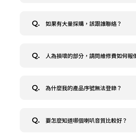
否有處理這個款項。
在收到您通知刷退的訊息之後，1~2天內
如果有大量採購，該跟誰聯絡？
自行跟發卡銀行確認流程與進度。 整個流
否有處理這個款項。
請將採購需求及貴公司機構團體所在縣市地區一併
人為損壞的部分，請問維修費如何報
請依本公司維修流程寄送需維修產品至本
為什麼我的產品序號無法登錄？
如您持有本公司保證書仍遇產品序號註冊失敗，請
要怎麼知道哪個喇叭音質比較好？
※於非正規管道購入、未持有保證書，則