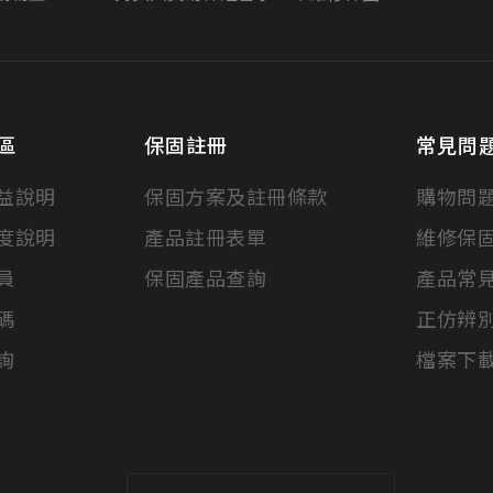
區
保固註冊
常見問
益說明
保固方案及註冊條款
購物問
度說明
產品註冊表單
維修保
員
保固產品查詢
產品常
碼
正仿辨
詢
檔案下