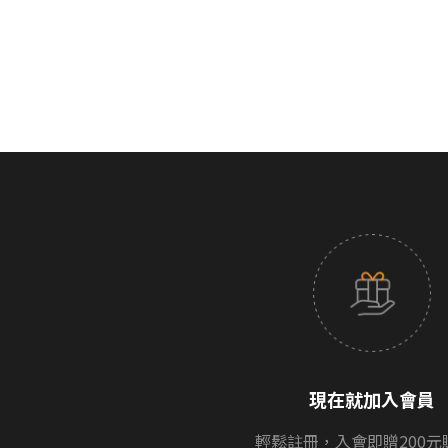
音質優劣為個人主觀感受，各產品系列的
https://www.smilesound.com.tw/store
現在就加入會員
輕鬆註冊，入會即贈200元