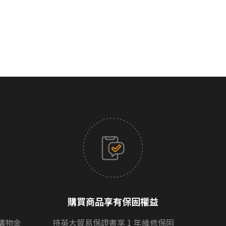
精心定位便是為了滿足不同消費者的使用需求。歡迎親臨直營店
s
，店面展示型號不定期更換，建議前往試聽前致電門市確認
購買商品享有保固權益
購物金
持英大貿易保證書享 1 年維修保固