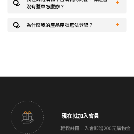
於非正規管道購入、未持有本公司保證書，無法
沒有蓋章怎麼辦？
該相關售後服務。
享有任何相關售後服務。
本公司收件資料：
請向原購買通路詢問維修保固事宜。
為什麼我的產品序號無法登錄？
英大貿易 / 維修部收 06-2914751
產品由網路平台購入或保證書上無購買日期、店
70247 台南市南區新愛路15號
章，需提供該通路之購買證明。
如您持有本公司保證書仍遇產品序號註冊失敗，
請撥打 06-2914751。
※於非正規管道購入、未持有保證書，則無法享
有該相關售後服務。
現在就加入會員
輕鬆註冊，入會即贈200元購物金