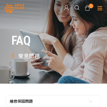
0
查看購物車
FAQ
品牌分
商品分類查詢
多媒體
常見問題
請選擇商品分類
家用音
周邊系
請選擇分類
活動專
搜尋
維修保固問題