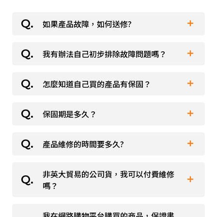
派對喇
如果產品故障，如何送修?
劇院系
我有辦法自己初步排除故障問題嗎？
本公司提供代理產品之維修服務，詳情請參閱產
監聽系
品外盒保證書。
怎麼知道自己買的產品有保固？
1. 更換充電插頭。
2. 更換連結設備。
如需維修，請將：
保固期是多久？
購買產品時請留意是否隨附保證書，本公司代理
3. 更換使用地點。
① 需維修產品、
之產品皆附有本公司保證書，保證書右下角皆清
4. 依產品說明書重置產品。
② 本公司保證書（網路購買需附購買憑證）、
產品維修的時間要多久?
收到產品請妥善保存產品保證書，總代理英大貿
楚註明本公司英大貿易聯絡方式，英大貿易公司
③ 紙條上註明基本資料（姓名、手機、收件地
易公司貨享有 1 年維修保固，多媒體產品於官網
貨享有 1 年維修保固，保固詳情請參閱產品外盒
如問題仍無法解決，可聯絡原購買通路尋求協
址）與產品損壞狀況描述，
非英大貿易的公司貨，我可以付費維修
維修時程需 7-14 個工作天。
登錄再享 6 個月延長保固。
保證書。若您購買的產品未附上保證書，很可能
助，或直接走維修流程寄送維修件至本公司檢
三者包裝妥善後一同寄回本公司，我們會於收到
嗎？
※於非正規管道購入、未持有保證書，則無法享
為平行輸入或仿冒品，無法享有本公司提供的相
測。
產品檢測後與您聯繫報價，若決定不需維修我們
有該相關售後服務。
關服務。
※於非正規管道購入未持有保證書，則無法享有
將酌收檢測費300元，感謝您的來信！
我在網路購物平台購買的商品，保證書