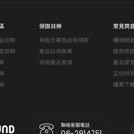
區
保固註冊
常見問
益說明
保固方案及註冊條款
購物問
度說明
產品註冊表單
維修保
員
保固產品查詢
產品常
碼
正仿辨
詢
檔案下
聯絡客服電話
06-2914751