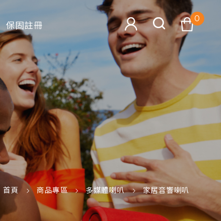
0
保固註冊
查看購物車
搜尋
首頁
商品專區
多媒體喇叭
家居音響喇叭