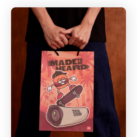
派對喇
劇院系
監聽系