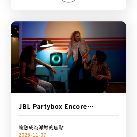
JBL Partybox Encore
Essential 2 可攜式派對燈光藍牙
喇叭，新品上市
讓您成為派對的焦點
2025-11-07