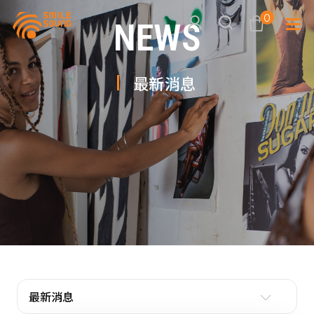
0
NEWS
最新消息
查看購物車
品牌分
商品分類查詢
多媒體
請選擇商品分類
家用音
周邊系
請選擇分類
活動專
搜尋
最新消息