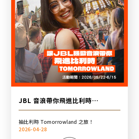
JBL 音浪帶你飛進比利時
Tomorrowland！購買指定商品
或完成社群任務，即有機會獲得比
抽比利時 Tomorrowland 之旅！
利時雙人之旅！
2026-04-28