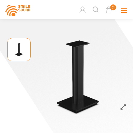
0
查看購物車
品牌分
商品分類查詢
多媒體
請選擇商品分類
家用音
周邊系
請選擇分類
活動專
搜尋