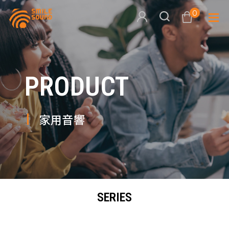
0
查看購物車
PRODUCT
品牌分
商品分類查詢
多媒體
家用音響
請選擇商品分類
家用音
周邊系
請選擇分類
SERIES
活動專
搜尋