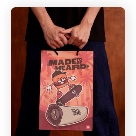
派對喇
劇院系
監聽系