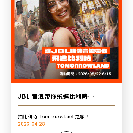
JBL 音浪帶你飛進比利時
Tomorrowland！購買指定商品
或完成社群任務，即有機會獲得比
抽比利時 Tomorrowland 之旅！
利時雙人之旅！
2026-04-28