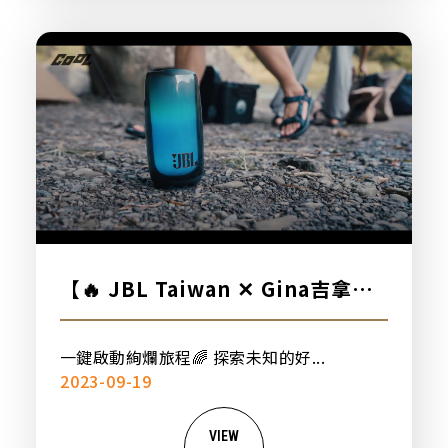
【🔥 JBL Taiwan ✕ Gina吉拿棒
🔥】
一鍵啟動絢爛旅程🌈 探索未知的好...
2023-09-19
VIEW