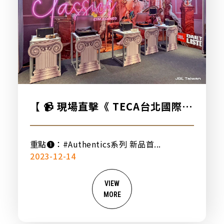
【 📹 現場直擊《 TECA台北國際音
響展 》🔥 】
重點➊：#Authentics系列 新品首...
2023-12-14
VIEW
MORE