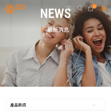
0
NEWS
最新消息
查看購物車
品牌分
商品分類查詢
多媒體
請選擇商品分類
家用音
周邊系
請選擇分類
活動專
搜尋
產品新訊