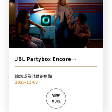
JBL Partybox Encore
Essential 2 可攜式派對燈光藍牙
喇叭，新品上市
讓您成為派對的焦點
2025-11-07
VIEW
MORE