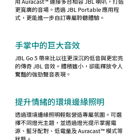
用 Auracast™ 連接多台相容 JBL 喇叭，打造
更寬廣的音場。透過 JBL Portable 應用程
式，更能進一步自訂專屬聆聽體驗。
手掌中的巨大音效
JBL Go 5 帶來比以往更深沉的低音與更宏亮
的傳奇 JBL 音效。體積雖小，卻能釋放令人
驚豔的強勁聲音表現。
提升情緒的環境邊緣照明
透過環境邊緣照明輕鬆營造專屬氛圍。可選
擇不同燈光主題，並透過燈光提示掌握電
源、藍牙配對、低電量及 Auracast™ 模式等
狀態。