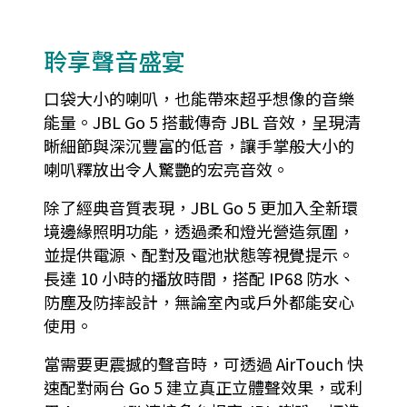
聆享聲音盛宴
口袋大小的喇叭，也能帶來超乎想像的音樂
能量。JBL Go 5 搭載傳奇 JBL 音效，呈現清
晰細節與深沉豐富的低音，讓手掌般大小的
喇叭釋放出令人驚艷的宏亮音效。
除了經典音質表現，JBL Go 5 更加入全新環
境邊緣照明功能，透過柔和燈光營造氛圍，
並提供電源、配對及電池狀態等視覺提示。
長達 10 小時的播放時間，搭配 IP68 防水、
防塵及防摔設計，無論室內或戶外都能安心
使用。
當需要更震撼的聲音時，可透過 AirTouch 快
速配對兩台 Go 5 建立真正立體聲效果，或利