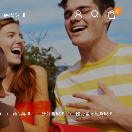
0
保固註冊
查看購物車
搜尋
頁
商品專區
多媒體喇叭
隨身藍牙無線喇叭