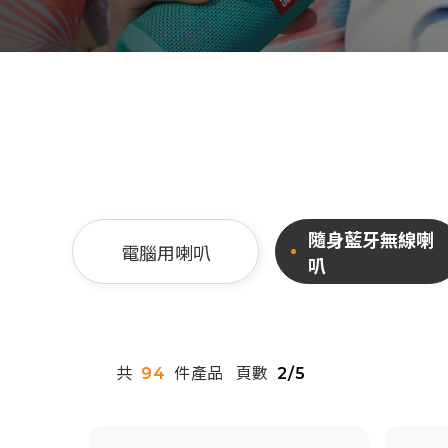
隨身藍牙無線喇
電腦用喇叭
叭
共
件產品
頁數
94
2/5