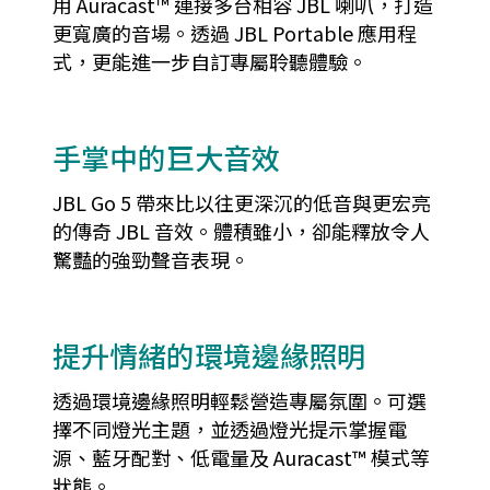
用 Auracast™ 連接多台相容 JBL 喇叭，打造
更寬廣的音場。透過 JBL Portable 應用程
式，更能進一步自訂專屬聆聽體驗。
手掌中的巨大音效
JBL Go 5 帶來比以往更深沉的低音與更宏亮
的傳奇 JBL 音效。體積雖小，卻能釋放令人
驚豔的強勁聲音表現。
提升情緒的環境邊緣照明
透過環境邊緣照明輕鬆營造專屬氛圍。可選
擇不同燈光主題，並透過燈光提示掌握電
源、藍牙配對、低電量及 Auracast™ 模式等
狀態。