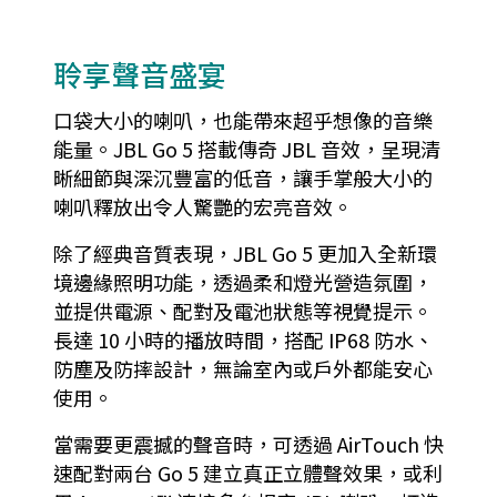
聆享聲音盛宴
口袋大小的喇叭，也能帶來超乎想像的音樂
能量。JBL Go 5 搭載傳奇 JBL 音效，呈現清
晰細節與深沉豐富的低音，讓手掌般大小的
喇叭釋放出令人驚艷的宏亮音效。
除了經典音質表現，JBL Go 5 更加入全新環
境邊緣照明功能，透過柔和燈光營造氛圍，
並提供電源、配對及電池狀態等視覺提示。
長達 10 小時的播放時間，搭配 IP68 防水、
防塵及防摔設計，無論室內或戶外都能安心
使用。
當需要更震撼的聲音時，可透過 AirTouch 快
速配對兩台 Go 5 建立真正立體聲效果，或利