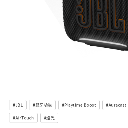
JBL
藍牙功能
Playtime Boost
Auracast
AirTouch
燈光