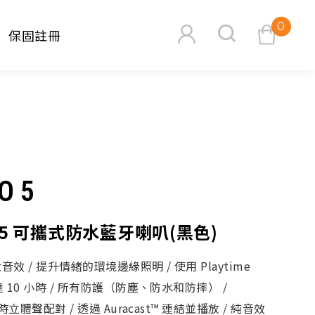
0
保固註冊
查看購物車
O 5
O 5 可攜式防水藍牙喇叭(黑色)
搜尋
效 / 提升情緒的環境邊緣照明 / 使用 Playtime
長達 10 小時 / 所有防護（防塵、防水和防摔） /
 即時立體聲配對 / 透過 Auracast™ 連結並播放 / 純音效