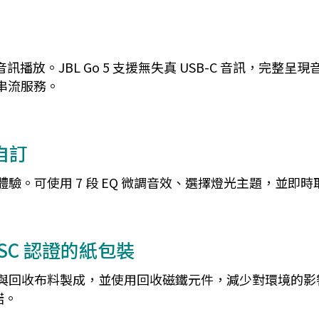
音訊播放。JBL Go 5 支援無失真 USB-C 音訊，完
串流服務。
式自訂
專屬音樂體驗。可使用 7 段 EQ 微調音效、選擇燈光主題，
SC 認證的紙包裝
回收塑膠與回收布料製成，並使用回收磁鐵元件，減少對環境的影
諾。