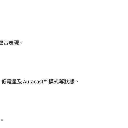
勁聲音表現。
 Auracast™ 模式等狀態。
久。