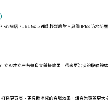
）
摔落，JBL Go 5 都能輕鬆應對。具備 IP68 防
Go 5，即可立即建立左右聲道立體聲效果，帶來更沉浸的聆聽體
 的喇叭，打造更寬廣、更具臨場感的音場效果，讓音樂覆蓋更大