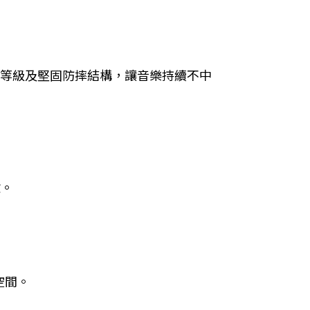
水防塵等級及堅固防摔結構，讓音樂持續不中
驗。
空間。