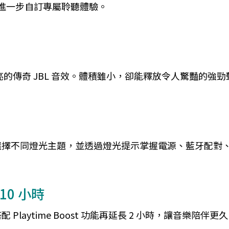
，更能進一步自訂專屬聆聽體驗。
更宏亮的傳奇 JBL 音效。體積雖小，卻能釋放令人驚豔的強
不同燈光主題，並透過燈光提示掌握電源、藍牙配對、低電量及
 10 小時
laytime Boost 功能再延長 2 小時，讓音樂陪伴更