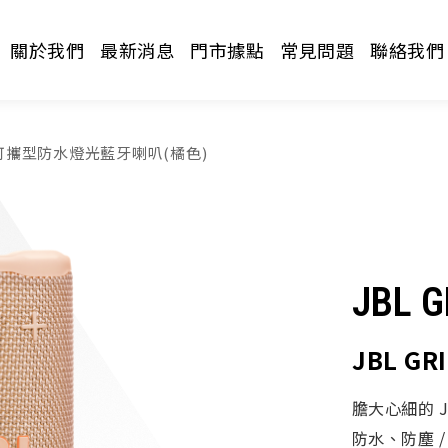
關於我們
最新消息
門市據點
常見問題
聯絡我們
IP 可攜型防水燈光藍牙喇叭(橘色)
JBL G
請選擇分類
JBL G
膽大心細的 JB
防水、防塵 / 使