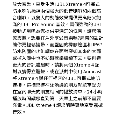
放大音樂，享受生活! JBL Xtreme 4可攜式
防水喇叭憑藉兩個強大的低音喇叭和兩個高
音喇叭，以驚人的動態效果提供更高階又飽
滿的 JBL Pro Sound 音效。兩個強勁的 JBL
被動式喇叭為您提供更深沉的低音，讓您深
感震撼。想要在戶外享受音樂嗎?肩帶的設計
讓你更輕鬆攜帶，而堅固的橡膠邊匡和 IP67
防水防塵的功能讓你在面對突如其來的大雨
或掉入湖中也不妨礙歡樂繼續下去。要創造
更大的音訊體驗時，請將兩個 Xtreme 4 配
對以獲得立體聲，或在派對中使用 Auracast
將 Xtreme 4 與任何相容的 JBL 可攜式喇叭
連接，這樣您待在泳池邊的朋友就能享受與
在室內聊天的朋友相同的播放清單。24 小時
播放時間讓您直到第二天早上之前都不需要
充電。JBL Xtreme 4 讓您隨時隨地享受震撼
音效。