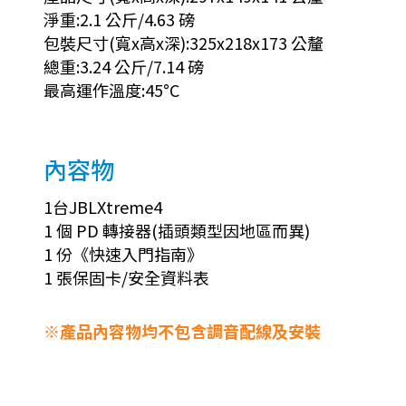
淨重:2.1 公斤/4.63 磅
包裝尺寸(寬x高x深):325x218x173 公釐
總重:3.24 公斤/7.14 磅
最高運作溫度:45°C
內容物
1台JBLXtreme4
1 個 PD 轉接器(插頭類型因地區而異)
1 份《快速入門指南》
1 張保固卡/安全資料表
※產品內容物均不包含調音配線及安裝