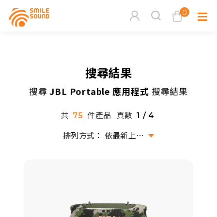
0
查看購物車
搜尋結果
品牌分
搜尋
JBL Portable 應用程式
搜尋結果
商品分類查詢
多媒體
共
件產品
頁數
75
1 / 4
請選擇商品分類
家用音
依最新上架排序
周邊系
請選擇分類
活動專
搜尋