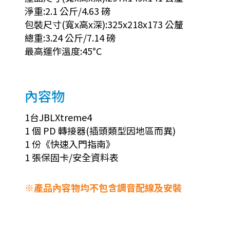
淨重:2.1 公斤/4.63 磅
包裝尺寸(寬x高x深):325x218x173 公釐
總重:3.24 公斤/7.14 磅
最高運作溫度:45°C
內容物
1台JBLXtreme4
1 個 PD 轉接器(插頭類型因地區而異)
1 份《快速入門指南》
1 張保固卡/安全資料表
※產品內容物均不包含調音配線及安裝