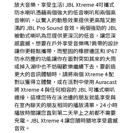
放大音樂，享受生活! JBL Xtreme 4可攜式
防水喇叭憑藉兩個強大的低音喇叭和兩個高
音喇叭，以驚人的動態效果提供更高階又飽
滿的 JBL Pro Sound 音效。兩個強勁的 JBL
被動式喇叭為您提供更深沉的低音，讓您深
感震撼。想要在戶外享受音樂嗎?肩帶的設計
讓你更輕鬆攜帶，而堅固的橡膠邊匡和 IP67
防水防塵的功能讓你在面對突如其來的大雨
或掉入湖中也不妨礙歡樂繼續下去。要創造
更大的音訊體驗時，請將兩個 Xtreme 4 配
對以獲得立體聲，或在派對中使用 Auracast
將 Xtreme 4 與任何相容的 JBL 可攜式喇叭
連接，這樣您待在泳池邊的朋友就能享受與
在室內聊天的朋友相同的播放清單。24 小時
播放時間讓您直到第二天早上之前都不需要
充電。JBL Xtreme 4 讓您隨時隨地享受震撼
音效。