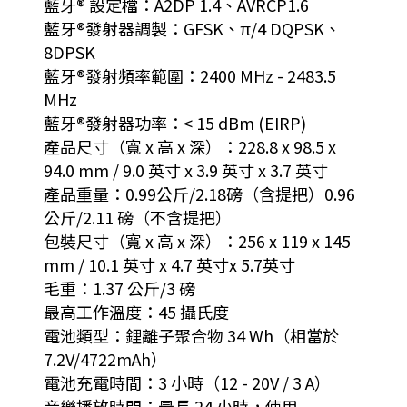
藍牙® 設定檔：A2DP 1.4、AVRCP1.6
藍牙®發射器調製：GFSK、π/4 DQPSK、
8DPSK
藍牙®發射頻率範圍：2400 MHz - 2483.5
MHz
藍牙®發射器功率：< 15 dBm (EIRP)
產品尺寸（寬 x 高 x 深）：228.8 x 98.5 x
94.0 mm / 9.0 英寸 x 3.9 英寸 x 3.7 英寸
產品重量：0.99公斤/2.18磅（含提把）0.96
公斤/2.11 磅（不含提把）
包裝尺寸（寬 x 高 x 深）：256 x 119 x 145
mm / 10.1 英寸 x 4.7 英寸x 5.7英寸
毛重：1.37 公斤/3 磅
最高工作溫度：45 攝氏度
電池類型：鋰離子聚合物 34 Wh（相當於
7.2V/4722mAh）
電池充電時間：3 小時（12 - 20V / 3 A）
音樂播放時間：最長 24 小時，使用