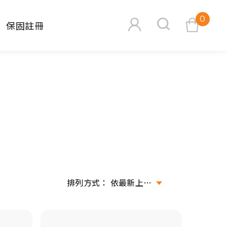
0
保固註冊
查看購物車
搜尋
依最新上架排序