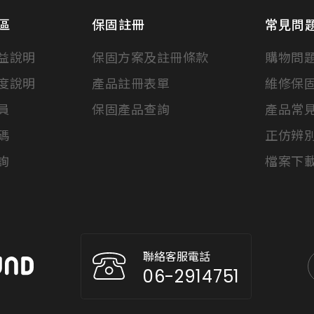
區
保固註冊
常見問
益說明
保固方案及註冊條款
購物問
度說明
產品註冊表單
維修保
員
保固產品查詢
產品常
碼
正仿辨
詢
檔案下
聯絡客服電話
06-2914751