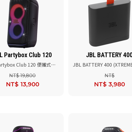
L Partybox Club 120
JBL BATTERY 40
artybox Club 120 便攜式派
JBL BATTERY 400 (XTREME
音響(黑色)
PARTYBOX STAGE 320電池
NT$ 19,800
NT$
NT$ 13,900
NT$ 3,980