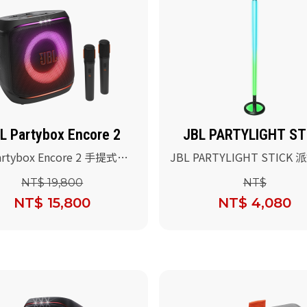
L Partybox Encore 2
JBL PARTYLIGHT ST
artybox Encore 2 手提式派
JBL PARTYLIGHT STICK
喇叭
NT$ 19,800
NT$
NT$ 15,800
NT$ 4,080