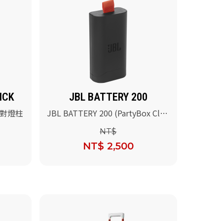
ICK
JBL BATTERY 200
 派對燈柱
JBL BATTERY 200 (PartyBox Club
120 & Partybox Encore 2電池)
NT$
NT$ 2,500