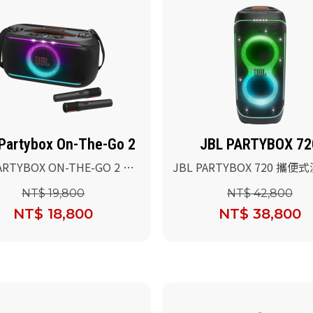
Partybox On-The-Go 2
JBL PARTYBOX 72
ARTYBOX ON-THE-GO 2 可
JBL PARTYBOX 720 攜
對燈光藍牙喇叭
光藍牙喇叭
NT$ 19,800
NT$ 42,800
NT$ 18,800
NT$ 38,800