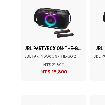
JBL PARTYBOX ON-THE-GO
JBL 
2 PLUS
JBL PARTYBOX ON-THE-GO 2
JBL P
PLUS 可攜式AI派對燈光藍牙喇叭
攜式派
NT$ 21,800
NT$ 19,800