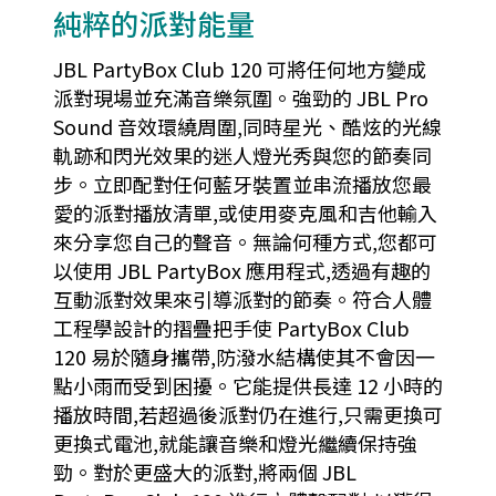
純粹的派對能量
JBL PartyBox Club 120 可將任何地方變成
派對現場並充滿音樂氛圍。強勁的 JBL Pro
Sound 音效環繞周圍,同時星光、酷炫的光線
軌跡和閃光效果的迷人燈光秀與您的節奏同
步。立即配對任何藍牙裝置並串流播放您最
愛的派對播放清單,或使用麥克風和吉他輸入
來分享您自己的聲音。無論何種方式,您都可
以使用 JBL PartyBox 應用程式,透過有趣的
互動派對效果來引導派對的節奏。符合人體
工程學設計的摺疊把手使 PartyBox Club
120 易於隨身攜帶,防潑水結構使其不會因一
點小雨而受到困擾。它能提供長達 12 小時的
播放時間,若超過後派對仍在進行,只需更換可
更換式電池,就能讓音樂和燈光繼續保持強
勁。對於更盛大的派對,將兩個 JBL