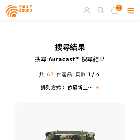
0
查看購物車
搜尋結果
品牌分
搜尋
Auracast™
搜尋結果
商品分類查詢
多媒體
共
件產品
頁數
67
1 / 4
請選擇商品分類
家用音
依最新上架排序
周邊系
請選擇分類
活動專
搜尋