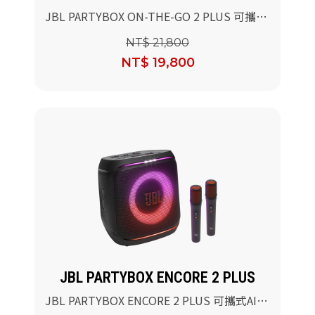
JBL PARTYBOX ON-THE-GO 2 PLUS 可攜式
AI派對燈光藍牙喇叭
NT$ 21,800
NT$ 19,800
JBL PARTYBOX ENCORE 2 PLUS
JBL PARTYBOX ENCORE 2 PLUS 可攜式AI派