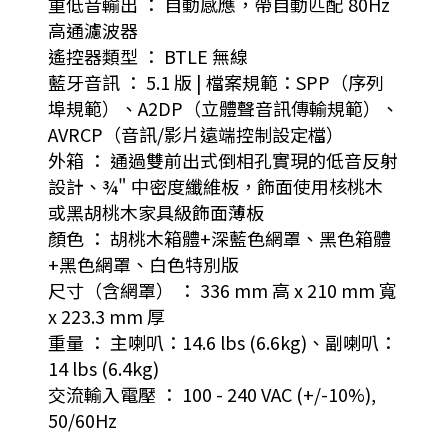
重低音輸出 ： 自動感應，帶自動匹配 80Hz
高通濾波器
遙控器類型 ： BTLE 無線
藍牙音訊 ： 5.1 版 | 檔案規範：SPP（序列
埠規範）、A2DP（立體聲音訊傳輸規範）、
AVRCP（音訊/影片遠端控制設定檔）
外箱 ： 通過雙前出式倒相孔實現的低音反射
設計、¾" 中密度纖維板，飾面使用核桃木
或黑胡桃木家具級飾面薄板
顏色 ： 胡桃木箱體+深藍色網罩、黑色箱體
+黑色網罩、白色特別版
尺寸（含網罩） ： 336 mm 高 x 210 mm 寬
x 223.3 mm 厚
重量 ： 主喇叭：14.6 lbs (6.6kg)、副喇叭：
14 lbs (6.4kg)
交流輸入電壓 ： 100 - 240 VAC (+/-10%),
50/60Hz