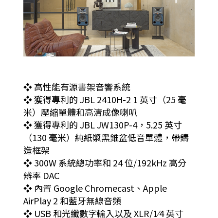
❖ 高性能有源書架音響系統
❖ 獲得專利的 JBL 2410H-2 1 英寸（25 毫
米）壓縮單體和高清成像喇叭
❖ 獲得專利的 JBL JW130P-4，5.25 英寸
（130 毫米）純紙漿黑錐盆低音單體，帶鑄
造框架
❖ 300W 系統總功率和 24 位/192kHz 高分
辨率 DAC
❖ 內置 Google Chromecast、Apple
AirPlay 2 和藍牙無線音頻
❖ USB 和光纖數字輸入以及 XLR/1⁄4 英寸