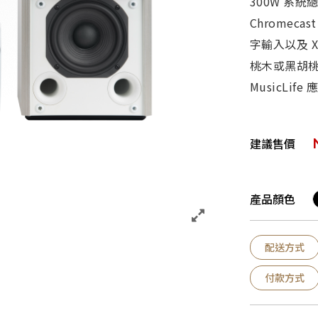
300W 系統總
Chromecas
字輸入以及 XL
桃木或黑胡桃
MusicLif
建議售價
產品顏色
配送方式
付款方式