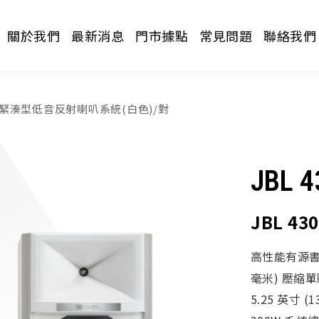
關於我們
最新消息
門市據點
常見問題
聯絡我們
5P 緊湊型低音反射喇叭系統(白色)/對
JBL 4
JBL 4
請選擇分類
高性能有源書架音
毫米) 壓縮單
5.25 英寸