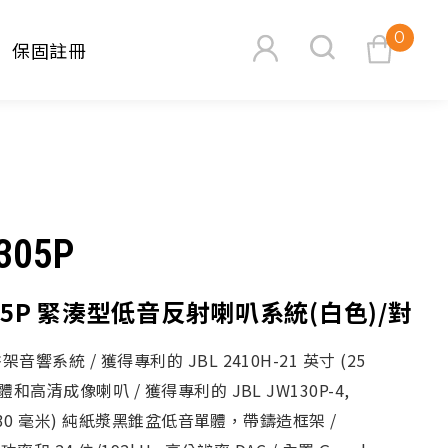
0
保固註冊
查看購物車
305P
305P 緊湊型低音反射喇叭系統(白色)/對
搜尋
響系統 / 獲得專利的 JBL 2410H-21 英寸 (25
體和高清成像喇叭 / 獲得專利的 JBL JW130P-4,
 (130 毫米) 純紙漿黑錐盆低音單體，帶鑄造框架 /