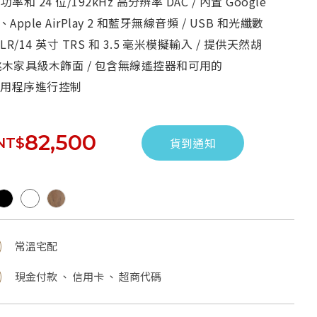
功率和 24 位/192kHz 高分辨率 DAC / 內置 Google
t、Apple AirPlay 2 和藍牙無線音頻 / USB 和光纖數
R/14 英寸 TRS 和 3.5 毫米模擬輸入 / 提供天然胡
木家具級木飾面 / 包含無線遙控器和可用的
e 應用程序進行控制
82,500
NT$
貨到通知
常溫宅配
現金付款 、 信用卡 、 超商代碼