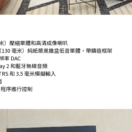
25 毫米）壓縮單體和高清成像喇叭
5 英寸（130 毫米）純紙漿黑錐盆低音單體，帶鑄造框架
辨率 DAC
rPlay 2 和藍牙無線音頻
TRS 和 3.5 毫米模擬輸入
面
應用程序進行控制