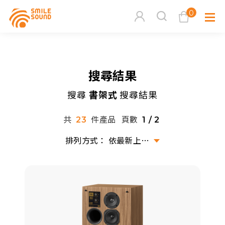
0
查看購物車
搜尋結果
品牌分
搜尋
書架式
搜尋結果
商品分類查詢
多媒體
共
件產品
頁數
23
1 / 2
請選擇商品分類
家用音
依最新上架排序
周邊系
請選擇分類
活動專
搜尋