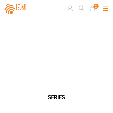
0
查看購物車
品牌分
商品分類查詢
多媒體
請選擇商品分類
家用音
周邊系
請選擇分類
SERIES
活動專
搜尋