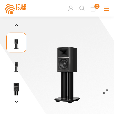
0
查看購物車
品牌分
商品分類查詢
多媒體
請選擇商品分類
家用音
周邊系
請選擇分類
活動專
搜尋