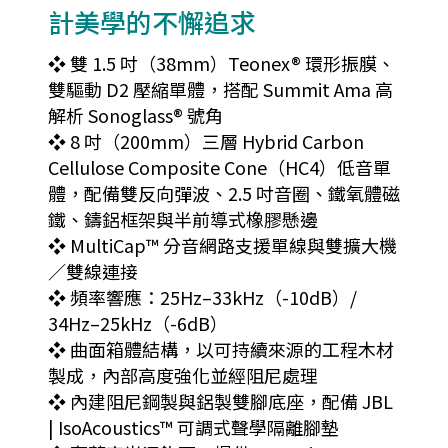
計美學的不懈追求
❖ 雙 1.5 吋（38mm）Teonex® 環形振膜、
雙驅動 D2 壓縮單體，搭配 Summit Ama 高
解析 Sonoglass® 號角
❖ 8 吋（200mm）三層 Hybrid Carbon
Cellulose Composite Cone（HC4）低音單
體，配備雙反向彈波、2.5 吋音圈、鐵氧體磁
鐵、鑄鋁框架與半前導式橡膠懸邊
❖ MultiCap™ 分音網路支援單線與雙擴大機
／雙線連接
❖ 頻率響應：25Hz–33kHz（-10dB）/
34Hz–25kHz（-6dB）
❖ 曲面箱體結構，以可持續來源的工程木材
製成，內部高度強化並經阻尼處理
❖ 內建阻尼鋼製與鋁製雙腳底座，配備 JBL
| IsoAcoustics™ 可調式聲學隔離腳墊