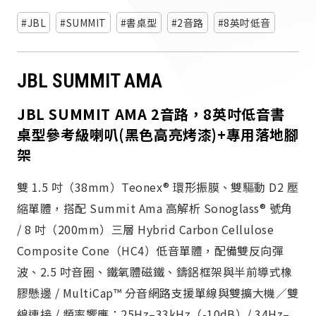
派對喇
JBL
SUMMIT
書桌型
2音路
8英吋低音
劇院系
JBL SUMMIT AMA
監聽系
JBL SUMMIT AMA 2音路，8英吋低音書
桌型參考級喇叭(黑色高亮烤漆)+專用落地腳
架
雙 1.5 吋（38mm）Teonex® 環形振膜、雙驅動 D2 壓
縮單體，搭配 Summit Ama 高解析 Sonoglass® 號角
/ 8 吋（200mm）三層 Hybrid Carbon Cellulose
Composite Cone（HC4）低音單體，配備雙反向彈
波、2.5 吋音圈、鐵氧體磁鐵、鑄鋁框架與半前導式橡
膠懸邊 / MultiCap™ 分音網路支援單線與雙擴大機／雙
線連接 / 頻率響應：25Hz–33kHz（-10dB）/ 34Hz–