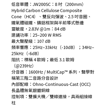
低音單體：JW200SC：8 吋（200mm）
Hybrid Carbon Cellulose Composite
Cone（HC4）、雙反向彈波、2.5 吋音圈、
鐵氧體磁鐵、鑄鋁框架與半前導式懸邊
靈敏度，2.83V @1m：84 dB
建議功率：25–200 W RMS
最大聲壓級：107 dB
頻率響應：25Hz–33kHz（-10dB）；34Hz–
25kHz（-6dB）
阻抗：標稱 4 歐姆；最低 3.1 歐姆
（@239Hz）
分音器：1600Hz / MultiCap™ 系列，聲學對
稱第三階二音路分音設計
內部配線：Ohno-Continuous-Cast (OCC)
長晶體無氧銀鍍銅線
控制項：雙擴大機／雙線連接，具兩組接線
柱