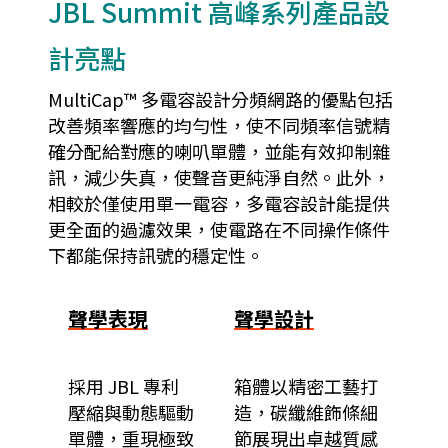
JBL Summit 高峰系列產品設
計亮點
MultiCap™ 多電容設計分頻網路的優點包括
改善頻率響應的均勻性，使不同頻率信號精
確分配給對應的喇叭單體，並能有效抑制雜
訊，減少失真，使聲音更純淨自然。此外，
相較於僅使用單一電容，多電容設計能提供
更全面的過濾效果，使電路在不同操作條件
下都能保持訊號的穩定性。
聲學表現
聲學設計
採用 JBL 專利
箱體以精密工藝打
壓縮與動態驅動
造，碳纖維飾條細
單體，重現極致
節展現出卓越質感