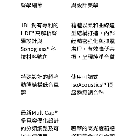
聲學細節
與設計美學
JBL 獨有專利的
箱體以柔和曲線造
HDI™ 高解析聲
型結構打造，內部
學設計與
經精密強化與抑震
Sonoglass® 科
處理，有效降低共
技材料號角
振，呈現純淨音質
特殊設計的超強
使用可調式
動態結構低音單
IsoAcoustics™ 頂
體
級避震調音墊
最新MultiCap™
多電容優化設計
的分頻網路及可
奢華的高光度箱體