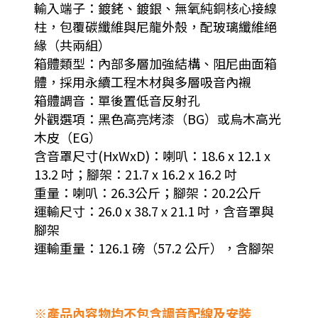
輸入端子：鍍銠、鍍銀、無氧純銅核心接線
柱，包覆碳纖維與尼龍外殼，配玻璃纖維絕
緣（共兩組）
箱體類型：內部多層加強結構、阻尼曲面箱
體，採用永續工程木材與多層吸音內襯
箱體調音：單後置低音反射孔
外觀選項：黑色高亮烤漆（BG）或烏木高光
木皮（EG）
含音罩尺寸(HxWxD)：喇叭：18.6 x 12.1 x
13.2 吋；腳架：21.7 x 16.2 x 16.2 吋
重量：喇叭：26.3公斤；腳架：20.2公斤
運輸尺寸：26.0 x 38.7 x 21.1 吋，含音罩與
腳架
運輸重量：126.1 磅（57.2 公斤），含腳架
※產品內容物均不包含調音配線及安裝