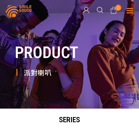
0
查看購物車
PRODUCT
品牌分
商品分類查詢
多媒體
派對喇叭
請選擇商品分類
家用音
周邊系
請選擇分類
SERIES
活動專
搜尋