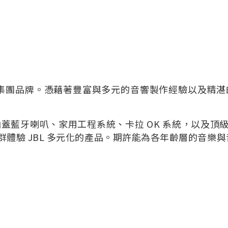
響集團品牌。憑藉著豐富與多元的音響製作經驗以及精湛的
涵蓋藍牙喇叭、家用工程系統、卡拉 OK 系統，以及頂
體驗 JBL 多元化的產品。期許能為各年齡層的音樂