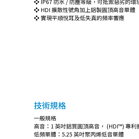
❖ IP67 防水 / 防塵等級，可抵禦惡劣的
❖ HDI 擴散性號角加上鋁製圓頂高音單體
❖ 實現平順悅耳及低失真的頻率響應
技術規格
一般規格
高音：1 英吋鋁質圓頂高音， (HDI™) 專
低頻單體：5.25 英吋聚丙烯低音單體