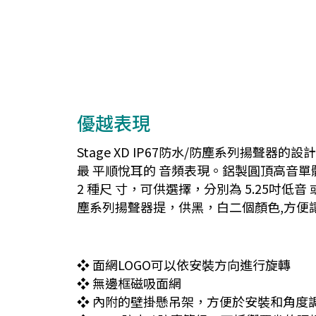
優越表現
Stage XD IP67防水/防塵系列揚
最 平順悅耳的 音頻表現。鋁製圓頂高音單體
2 種尺 寸，可供選擇，分別為 5.25吋低音 或6.5
塵系列揚聲器提，供黑，白二個顏色,方便
❖ 面網LOGO可以依安裝方向進行旋轉
❖ 無邊框磁吸面網
❖ 內附的壁掛懸吊架，方便於安裝和角度