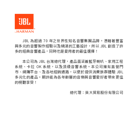
JBL 為超過 70 年之世界性知名音響集團品牌。憑藉著豐富
與多元的音響製作經驗以及精湛的工藝設計，所以 JBL 創造了許
多的經典音響產品，同時也是愛用者的最佳選擇！
本公司為 JBL 台灣總代理，產品面涵蓋藍牙喇叭、家用工程
系統、卡拉 OK 系統，以及頂級音響系統。本公司擁有直營門
市、網購平台、及各地經銷通路，以便於提供消費族群體驗 JBL
多元化的產品。期許能為各年齡層的音樂與音響愛好者帶來更佳
的視聽享受！
總代理：英大貿易股份有限公司