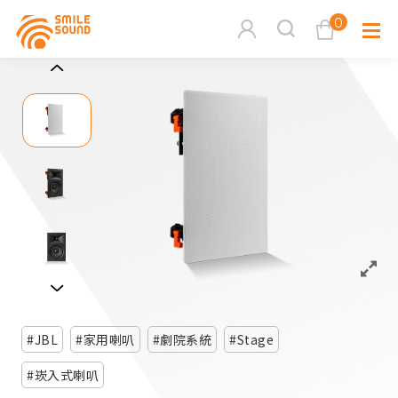
0
查看購物車
品牌分
商品分類查詢
多媒體
請選擇商品分類
家用音
周邊系
請選擇分類
JBL
家用喇叭
劇院系統
Stage
活動專
搜尋
崁入式喇叭