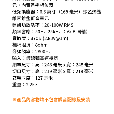
元，內置聲學相位器
低頻換能器：6.5 英寸（165 毫米）聚乙烯纖
維素錐盆低音單元
建議功放功率：20-100W RMS
頻率響應：50Hz-25kHz（-6dB 同軸）
靈敏度：87dB (2.83V@1m)
標稱阻抗：8ohm
分頻頻率：2800Hz
輸入：鍍鎳彈簧連接器
網罩尺寸：高：248 毫米 x 寬：248 毫米
切口尺寸：高：219 毫米 x 寬：219 毫米
安裝厚度：127 毫米
重量：2.2kg
※產品內容物均不包含調音配線及安裝