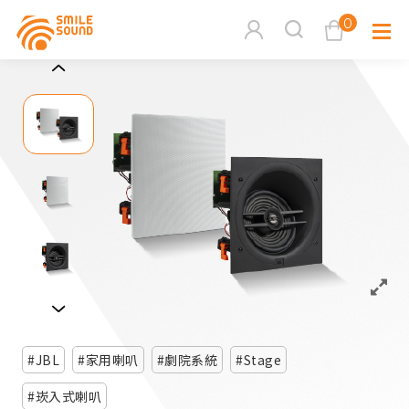
0
查看購物車
品牌分
商品分類查詢
多媒體
請選擇商品分類
家用音
周邊系
請選擇分類
JBL
家用喇叭
劇院系統
Stage
活動專
搜尋
崁入式喇叭