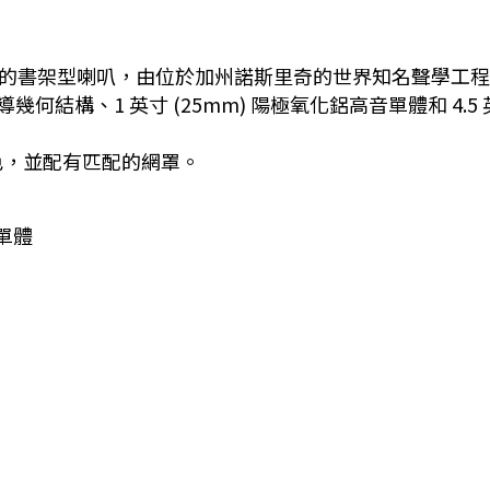
ge 系列中最小的書架型喇叭，由位於加州諾斯里奇的世界知名聲
導幾何結構、1 英寸 (25mm) 陽極氧化鋁高音單體和 4.5
色，並配有匹配的網罩。
音單體