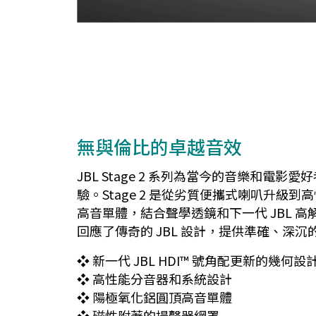
無與倫比的卓越音效
JBL Stage 2 系列為當今的音樂
驗。Stage 2 是從劣質便攜式喇叭升級
高音單體，結合聲學透鏡和下一代 JBL 高
回應了傳奇的 JBL 設計，提供準確、深
❖ 新一代 JBL HDI™ 號角配更新的幾何設
❖ 高性能分音器和系統設計
❖ 陽極氧化鋁圓頂高音單體
❖ 磁性附著的揚聲器網罩