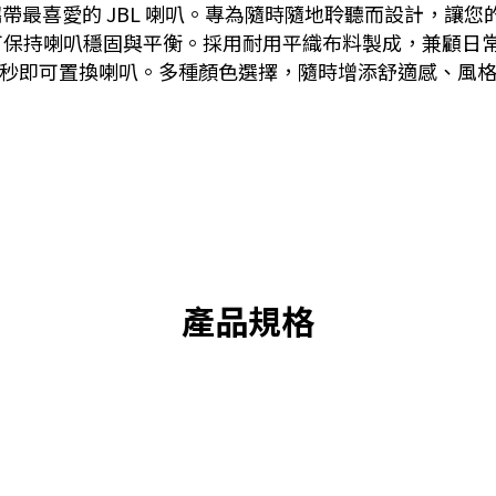
攜帶最喜愛的 JBL 喇叭。專為隨時隨地聆聽而設計，讓
持喇叭穩固與平衡。採用耐用平織布料製成，兼顧日常磨損防護
叭相容，只需數秒即可置換喇叭。多種顏色選擇，隨時增添舒適感、
產品規格