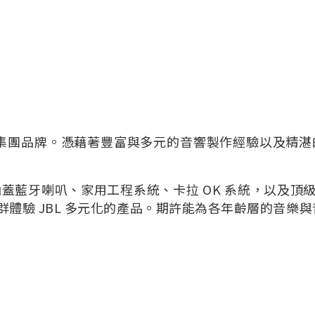
響集團品牌。憑藉著豐富與多元的音響製作經驗以及精湛的
涵蓋藍牙喇叭、家用工程系統、卡拉 OK 系統，以及頂
體驗 JBL 多元化的產品。期許能為各年齡層的音樂