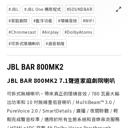
派對喇
JBL
JBL One 應用程式
SOUNDBAR
劇院系
家庭劇院
藍牙功能
環繞音效
WiFi
Chromecast
Airplay
DolbyAtoms
監聽系
可拆式環繞喇叭
語音助理
JBL BAR 800MK2
JBL BAR 800MK2 7.1聲道家庭劇院喇叭
可拆式無線喇叭，帶來真正的環繞音效 / 780 瓦最大輸
出功率和 10 吋無線重低音喇叭 / MultiBeam™ 3.0 /
PureVoice 2.0 / SmartDetails / 廣播 / 夜間聆聽 / 輕
鬆完成聲音校準 / 適用於所有生態系統和音樂串流服務
/ HDMI eARC 搭載 4K Dolby Vision Passthrough