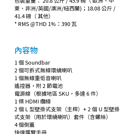
包裝重量： 20.8 公斤 / 45.9 磅（ 歐洲、中
東、非洲/英國/澳洲/紐西蘭)；18.08 公斤 /
41.4 磅（ 其他）
* RMS @THD 1%：390 瓦
內容物
1 個 Soundbar
2 個可拆式無線環繞喇叭
1 個無線重低音喇叭
遙控器，附 2 節電池
電源線（根據地區 SKU，多達 6 件）
1 條 HDMI 纜線
2 個 L 型壁掛式支架（主桿）+ 2 個 U 型壁掛
式支架（用於環繞喇叭）套件（含螺絲）
4 個側蓋
快速導覽手冊