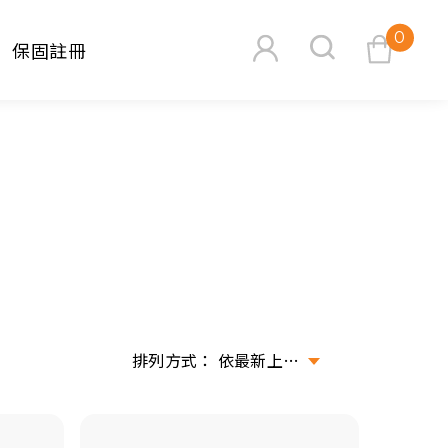
0
保固註冊
查看購物車
搜尋
依最新上架排序