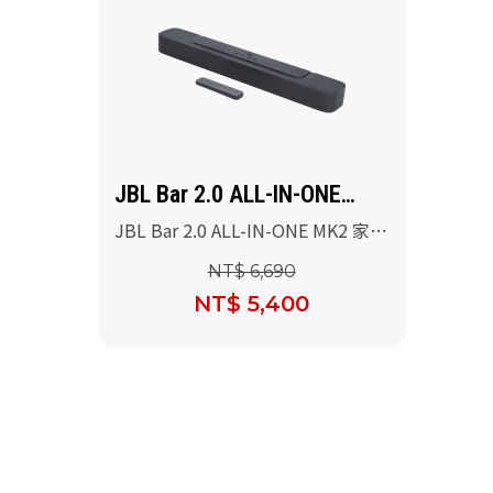
JBL Bar 2.0 ALL-IN-ONE
MK2
JBL Bar 2.0 ALL-IN-ONE MK2 家庭
劇院喇叭
NT$ 6,690
NT$ 5,400