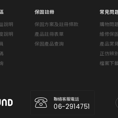
區
保固註冊
常見問
益說明
保固方案及註冊條款
購物問
度說明
產品註冊表單
維修保
員
保固產品查詢
產品常
碼
正仿辨
詢
檔案下
聯絡客服電話
06-2914751