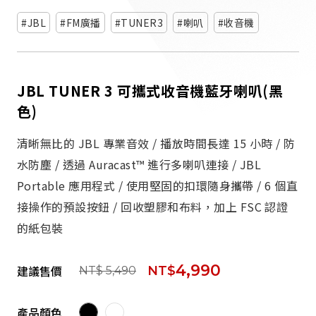
派對喇
JBL
FM廣播
TUNER3
喇叭
收音機
劇院系
JBL TUNER 3 可攜式收音機藍牙喇叭(黑
監聽系
色)
清晰無比的 JBL 專業音效 / 播放時間長達 15 小時 / 防
水防塵 / 透過 Auracast™ 進行多喇叭連接 / JBL
Portable 應用程式 / 使用堅固的扣環隨身攜帶 / 6 個直
接操作的預設按鈕 / 回收塑膠和布料，加上 FSC 認證
的紙包裝
4,990
建議售價
NT$
NT$ 5,490
產品顏色