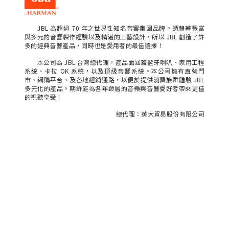
JBL 為超過 70 年之世界性知名音響集團品牌。憑藉著豐富
與多元的音響製作經驗以及精湛的工藝設計，所以 JBL 創造了許
多的經典音響產品，同時也是愛用者的最佳選擇！
本公司為 JBL 台灣總代理，產品面涵蓋藍牙喇叭、家用工程
系統、卡拉 OK 系統，以及頂級音響系統。本公司擁有直營門
市、網購平台、及各地經銷通路，以便於提供消費族群體驗 JBL
多元化的產品。期許能為各年齡層的音樂與音響愛好者帶來更佳
的視聽享受！
總代理：英大貿易股份有限公司