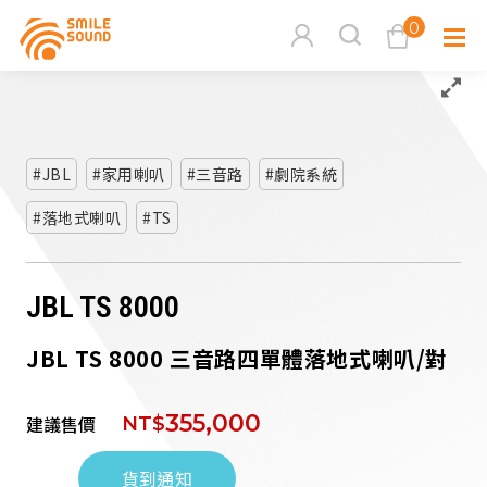
0
查看購物車
品牌分
JBL
家用喇叭
三音路
劇院系統
落地式喇叭
TS
商品分類查詢
多媒體
請選擇商品分類
家用音
JBL TS 8000
JBL TS 8000 三音路四單體落地式喇叭/對
周邊系
請選擇分類
355,000
建議售價
NT$
活動專
搜尋
貨到通知