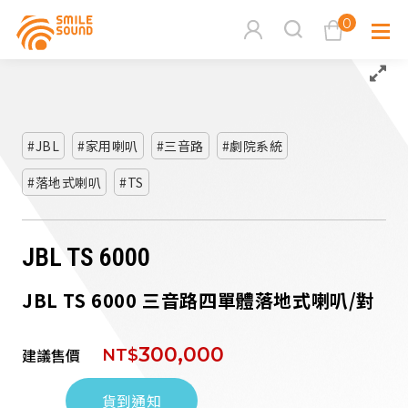
0
查看購物車
品牌分
JBL
家用喇叭
三音路
劇院系統
落地式喇叭
TS
商品分類查詢
多媒體
請選擇商品分類
家用音
JBL TS 6000
JBL TS 6000 三音路四單體落地式喇叭/對
周邊系
請選擇分類
300,000
建議售價
NT$
活動專
搜尋
貨到通知