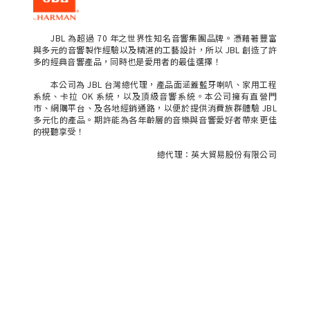
JBL 為超過 70 年之世界性知名音響集團品牌。憑藉著豐富
與多元的音響製作經驗以及精湛的工藝設計，所以 JBL 創造了許
多的經典音響產品，同時也是愛用者的最佳選擇！
本公司為 JBL 台灣總代理，產品面涵蓋藍牙喇叭、家用工程
系統、卡拉 OK 系統，以及頂級音響系統。本公司擁有直營門
市、網購平台、及各地經銷通路，以便於提供消費族群體驗 JBL
多元化的產品。期許能為各年齡層的音樂與音響愛好者帶來更佳
的視聽享受！
總代理：英大貿易股份有限公司