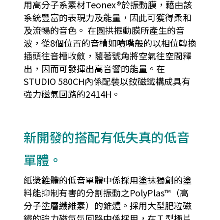
用高分子系素材Teonex®於振動膜，藉由該
系統豐富的表現力及能量，因此可獲得柔和
及流暢的音色。 在圓拱振動膜所產生的音
波，從8個位置的音槽如噴嘴般的以相位轉換
插頭往音槽收斂，隨著號角將空氣往空間釋
出，因而可發揮出高音響的能量。在
STUDIO 580CH內係配裝以釹磁鐵構成具有
強力磁氣回路的2414H。
新開發的搭配有低失真的低音
單體。
紙漿錐體的低音單體中係採用塗抹獨創的塗
料能抑制有害的分割振動之PolyPlas™（高
分子塗層纖維素）的錐體。採用大型肥粒磁
鐵的強力磁氣気回路中係採用，在Ｔ型極片