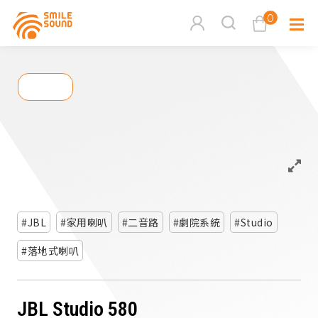
0
查看購物車
品牌分
商品分類查詢
多媒體
請選擇商品分類
家用音
JBL
家用喇叭
二音路
劇院系統
Studio
周邊系
請選擇分類
落地式喇叭
活動專
搜尋
JBL Studio 580