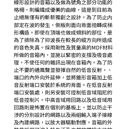
線形設計的音箱以及做為號角之部分功能的
格柵，則編織成優美的曲線，這是到目前為
止絕無僅有的斬新獨創之設計。為了防止内
部定在波的發生，側板則面向背面扭轉成梯
形構造。即使在頂端也做成傾斜的部位，是
為了排除為了抑波長在較長的縱方向所造成
的音色失真。採用剛性及質量高的MDF材料
所做的音箱內，並施以緊密的支撐及吸音處
理，不使任何的雜訊出現在音箱內。為了防
止不要的通風聲並發揮自然的低音反射，、
端口的內外向外延伸，並將錐形音箱加上低
音反射端口安裝於系統的背面。在低音反射
端口安裝處，則另安裝可控制低音域阻尼的
低音控制片。中高音域用回路以及低音域用
回路則是怖置在個別的基板上，並以防止干
涉的分別設計的網路以及兩組輸入端子接線
及內建網路，以放大器驅動對應。音箱的外