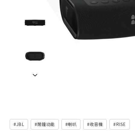
JBL
鬧鐘功能
喇叭
收音機
RISE