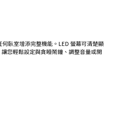
機，為任何臥室增添完整機能。LED 螢幕可清楚顯
，讓您輕鬆設定與貪睡鬧鐘、調整音量或開