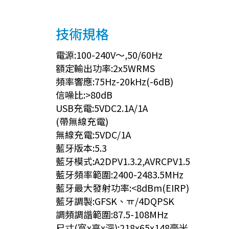
技術規格
電源:100-240V〜,50/60Hz
額定輸出功率:2x5WRMS
頻率響應:75Hz-20kHz(-6dB)
信噪比:>80dB
USB充電:5VDC2.1A/1A
(帶無線充電)
無線充電:5VDC/1A
藍牙版本:5.3
藍牙模式:A2DPV1.3.2,AVRCPV1.5
藍牙頻率範圍:2400-2483.5MHz
藍牙最大發射功率:<8dBm(EIRP)
藍牙調製:GFSK、ㅠ/4DQPSK
調頻調諧範圍:87.5-108MHz
尺寸(寬x高x深):218x65x148毫米