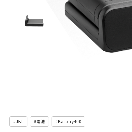
JBL
電池
Battery400