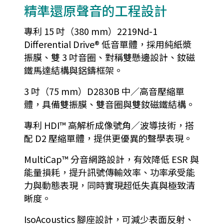
精準還原聲音的工程設計
專利 15 吋（380 mm）2219Nd-1
Differential Drive® 低音單體，採用純紙漿
振膜、雙 3 吋音圈、對稱雙懸邊設計、釹磁
鐵馬達結構與鋁鑄框架。
3 吋（75 mm）D2830B 中／高音壓縮單
體，具備雙振膜、雙音圈與雙釹磁鐵結構。
專利 HDI™ 高解析成像號角／波導技術，搭
配 D2 壓縮單體，提供更優異的聲學表現。
MultiCap™ 分音網路設計，有效降低 ESR 與
能量損耗，提升訊號傳輸效率、功率承受能
力與動態表現，同時實現超低失真與極致清
晰度。
IsoAcoustics 腳座設計，可減少表面反射、