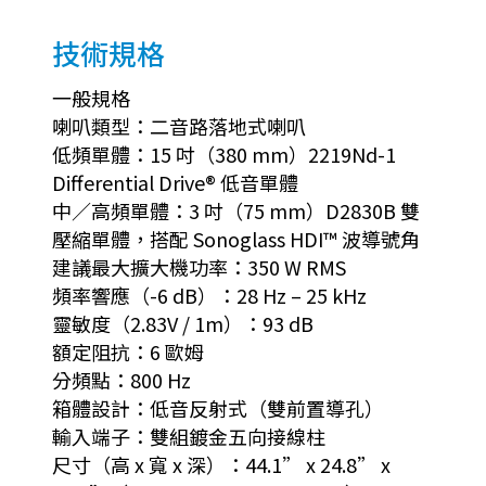
技術規格
一般規格
喇叭類型：二音路落地式喇叭
低頻單體：15 吋（380 mm）2219Nd-1
Differential Drive® 低音單體
中／高頻單體：3 吋（75 mm）D2830B 雙
壓縮單體，搭配 Sonoglass HDI™ 波導號角
建議最大擴大機功率：350 W RMS
頻率響應（-6 dB）：28 Hz – 25 kHz
靈敏度（2.83V / 1m）：93 dB
額定阻抗：6 歐姆
分頻點：800 Hz
箱體設計：低音反射式（雙前置導孔）
輸入端子：雙組鍍金五向接線柱
尺寸（高 x 寬 x 深）：44.1” x 24.8” x