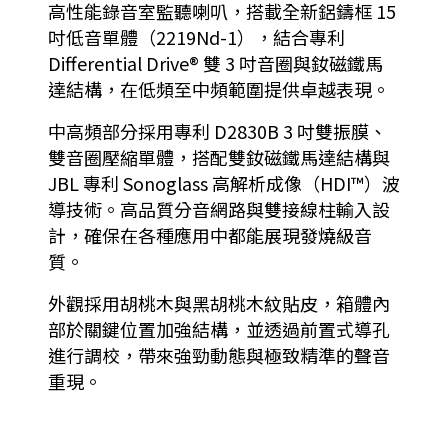
高性能錄音室監聽喇叭，搭載全新鋁鑄框 15
吋低音單體（2219Nd-1），結合專利
Differential Drive® 雙 3 吋音圈與釹磁鐵馬
達結構，在低頻至中頻範圍提供卓越表現。
中高頻部分採用專利 D2830B 3 吋雙振膜、
雙音圈壓縮單體，搭配雙釹磁鐵馬達結構與
JBL 專利 Sonoglass 高解析成像（HDI™）波
導技術。高品質分音網路與雙接線柱輸入設
計，確保在各種應用中都能展現發燒級音
質。
外觀採用胡桃木與黑胡桃木紋貼皮，箱體內
部於關鍵位置加強結構，並透過前置式導孔
進行調校，帶來強勁動態與極致精準的聲音
重現。