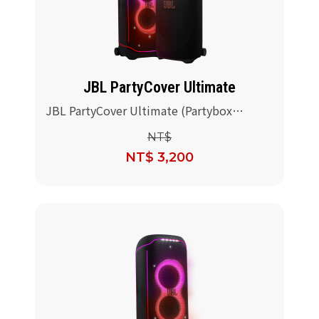
派對喇
劇院系
JBL PartyCover Ultimate
監聽系
JBL PartyCover Ultimate (Partybox
Ultimate 喇叭保護套)
NT$
NT$ 3,200