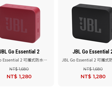
JBL Go Essential 2
JBL Go Essential 
o Essential 2 可攜式防水喇
JBL Go Essential 2 可攜
)
叭(黑色)
NT$ 1,680
NT$ 1,680
NT$ 1,280
NT$ 1,280