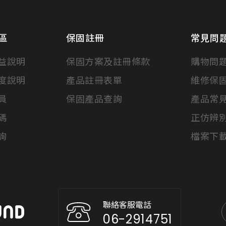
區
保固註冊
常見問
益說明
保固方案及註冊條款
購物問
度說明
產品註冊表單
維修保
員
保固產品查詢
產品常
碼
正仿辨
詢
檔案下
聯絡客服電話
06-2914751