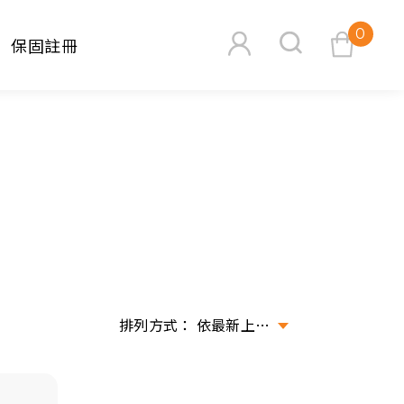
0
保固註冊
查看購物車
搜尋
依最新上架排序