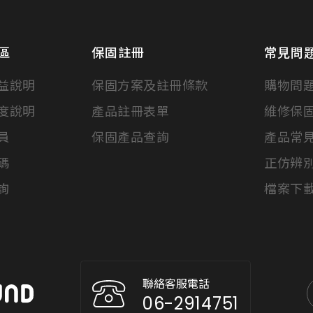
區
保固註冊
常見問
益說明
保固方案及註冊條款
購物問
度說明
產品註冊表單
維修保
員
保固產品查詢
產品常
碼
正仿辨
詢
檔案下
聯絡客服電話
06-2914751