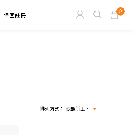
0
保固註冊
查看購物車
搜尋
依最新上架排序